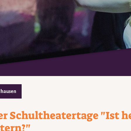
lhausen
er Schultheatertage "Ist h
tern?"