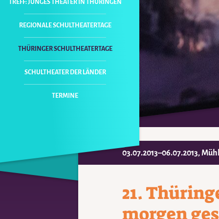
TREFF: JUNGES THEATER IN THÜRINGEN
REGIONALE SCHULTHEATERTAGE
THÜRINGER SCHULTHEATERTAGE
SCHULTHEATER DER LÄNDER
NAVIGATION
ÜBERSPRINGEN
TERMINE
03.07.2013–06.07.2013
, Müh
21. Thüring
morgen ges