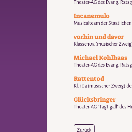
Theater-AG des Evang. Ratsg
Incanemulo
Musicalteam der Staatlichen
vorhin und davor
Klasse 10a (musischer Zwe
Michael Kohlhaas
Theater-AG des Evang. Ratsg
Rattentod
Kl. 10a (musischer Zweig) 
Glücksbringer
Theater-AG "Tagtigall" de
Zurück