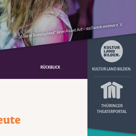
„Alice in Runwayland“ beim Avant Art – stellwerk weimar e. V.
RÜCKBLICK
KULTUR LAND BILDEN.
THÜRINGER
THEATERPORTAL
eute