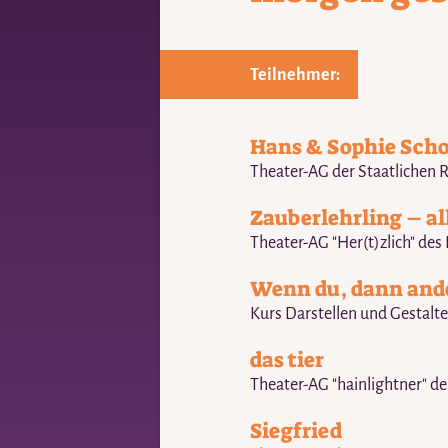
Teilnehmer:
Hans & Sophie Scho
Theater-AG der Staatlichen 
Zauberlehrling – al
Theater-AG "Her(t)zlich" de
Wenn du, dann and
Kurs Darstellen und Gestal
das tier
Theater-AG "hainlightner" d
Siegfried