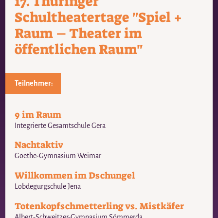
17. Thüringer
Schultheatertage "Spiel +
Raum – Theater im
öffentlichen Raum"
Teilnehmer:
9 im Raum
Integrierte Gesamtschule Gera
Nachtaktiv
Goethe-Gymnasium Weimar
Willkommen im Dschungel
Lobdegurgschule Jena
Totenkopfschmetterling vs. Mistkäfer
Albert-Schweitzer-Gymnasium Sömmerda