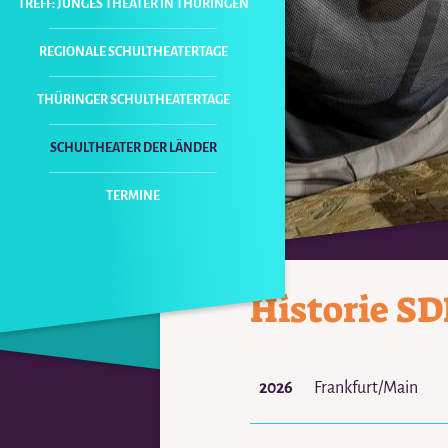
TREFF: JUNGES THEATER IN THÜRINGEN
REGIONALE SCHULTHEATERTAGE
THÜRINGER SCHULTHEATERTAGE
SCHULTHEATER DER LÄNDER
NAVIGATION
ÜBERSPRINGEN
TERMINE
Historie SD
2026
Frankfurt/Main