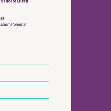
nd andere Lügen
rs
nasiums Weimar