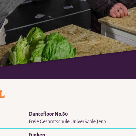
L
Dancefloor No.80
Freie Gesamtschule UniverSaale Jena
Funken